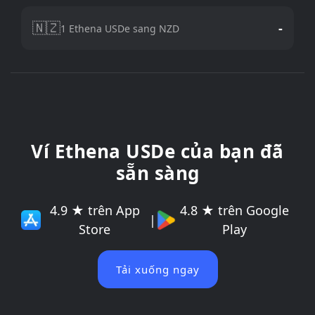
🇳🇿
-
1 Ethena USDe sang NZD
Ví Ethena USDe của bạn đã
sẵn sàng
4.9 ★ trên App
4.8 ★ trên Google
|
Store
Play
Tải xuống ngay