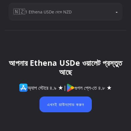
🇳🇿
-
1 Ethena USDe থেকে NZD
আপনার Ethena USDe ওয়ালেট প্রস্তুত
আছে
অ্যাপ স্টোরে ৪.৯ ★
|
গুগল প্লে-তে ৪.৮ ★
এখনই ডাউনলোড করুন