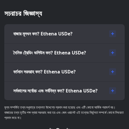
সচরাচর জিজ্ঞাস্য
বাজার মূলধন কত? Ethena USDe?
দৈনিক ট্রেডিং ভলিউম কত? Ethena USDe?
বর্তমান সরবরাহ কত? Ethena USDe?
সর্বকালের সর্বোচ্চ এবং সর্বনিম্ন কত? Ethena USDe?
মূল্য সম্পর্কিত তথ্য শুধুমাত্র তথ্যগত উদ্দেশ্যে প্রদান করা হয়েছে এবং এটি কোনো আর্থিক পরামর্শ নয়।
বাজারের তথ্য তৃতীয় পক্ষ দ্বারা সরবরাহ করা হয় এবং জেম ওয়ালেট এই তথ্যের নির্ভুলতা সম্পর্কে কোনো নিশ্চয়তা
প্রদান করে না।