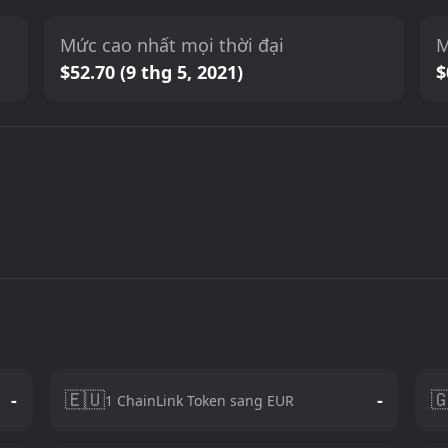
Mức cao nhất mọi thời đại
M
$52.70 (9 thg 5, 2021)
$
🇪🇺

-
-
1 ChainLink Token sang EUR