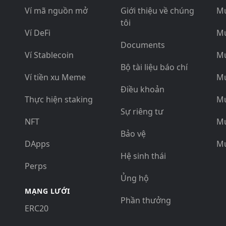
Ví mã nguồn mở
Giới thiệu về chúng
Mu
tôi
Ví DeFi
Mu
Documents
Ví Stablecoin
M
Bộ tài liệu báo chí
Ví tiền xu Meme
Mu
Điều khoản
Thực hiện staking
Mu
Sự riêng tư
NFT
Mu
Bảo vệ
DApps
M
Hệ sinh thái
Perps
Ủng hộ
MẠNG LƯỚI
Phần thưởng
ERC20