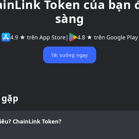
ainLink Token của bạn 
sàng
4.9 ★ trên App Store
|
4.8 ★ trên Google Play
Tải xuống ngay
 gặp
hiêu? ChainLink Token?