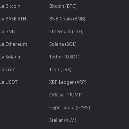
a Bitcoin
Bitcoin (BTC)
a BASE ETH
BNB Chain (BNB)
ua BNB
Ethereum (ETH)
a Ethereum
Solana (SOL)
a Solana
Tether (USDT)
a Tron
Tron (TRX)
ua USDT
XRP Ledger (XRP)
Official TRUMP
Hyperliquid (HYPE)
Stellar (XLM)