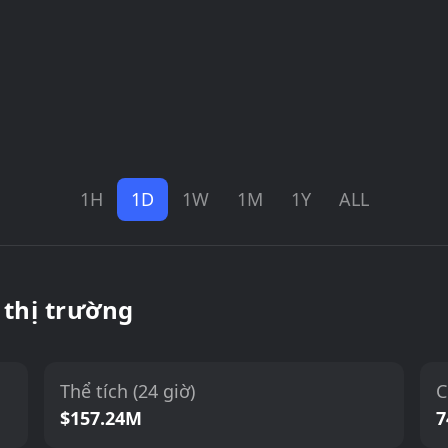
1H
1D
1W
1M
1Y
ALL
 thị trường
Thể tích (24 giờ)
C
$157.24M
7