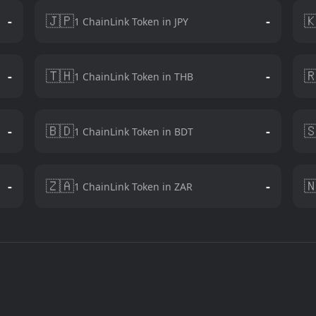
🇯🇵

-
-
1 ChainLink Token in JPY
🇹🇭

-
-
1 ChainLink Token in THB
🇧🇩

-
-
1 ChainLink Token in BDT
🇿🇦

-
-
1 ChainLink Token in ZAR