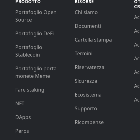
PRODOTTO
RISORSE
OT
CR
Portafoglio Open
Chi siamo
Ac
Source
Documenti
Ac
Portafoglio DeFi
Cartella stampa
Ac
Portafoglio
Termini
Stablecoin
Ac
Riservatezza
Portafoglio porta
Ac
monete Meme
Sicurezza
Ac
Fare staking
Ecosistema
Ac
NFT
Supporto
DApps
Ricompense
Perps