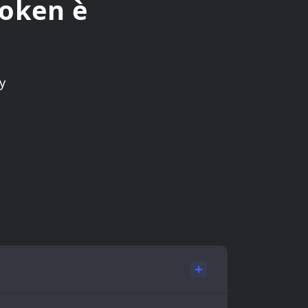
Token è
y