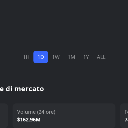
1H
1D
1W
1M
1Y
ALL
he di mercato
Volume (24 ore)
F
$162.96M
7