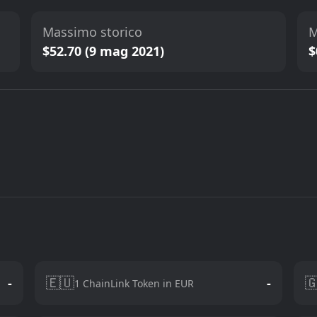
Massimo storico
M
$52.70 (9 mag 2021)
$
🇪🇺

-
-
1 ChainLink Token in EUR