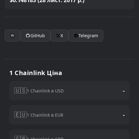
$0.148183 (28 лист. 2017 р.)
GitHub
X
Telegram
1 Chainlink Ціна
🇺🇸
-
1 Chainlink в USD
🇪🇺
-
1 Chainlink в EUR
🇬🇧
-