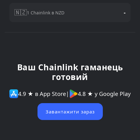
🇳🇿
-
1 Chainlink в NZD
Ваш Chainlink гаманець
готовий
4.9 ★ в App Store
|
4.8 ★ у Google Play
Завантажити зараз