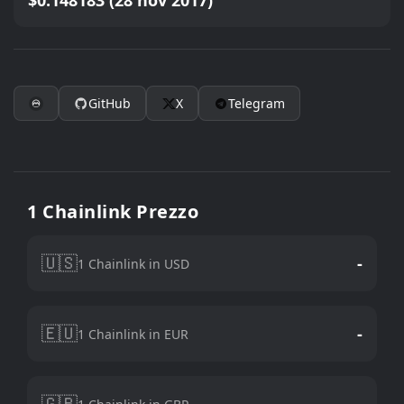
$0.148183 (28 nov 2017)
GitHub
X
Telegram
1 Chainlink Prezzo
🇺🇸
-
1 Chainlink in USD
🇪🇺
-
1 Chainlink in EUR
🇬🇧
-