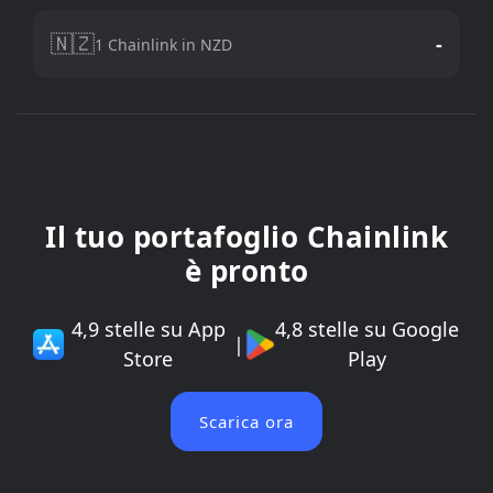
🇳🇿
-
1 Chainlink in NZD
Il tuo portafoglio Chainlink
è pronto
4,9 stelle su App
4,8 stelle su Google
|
Store
Play
Scarica ora