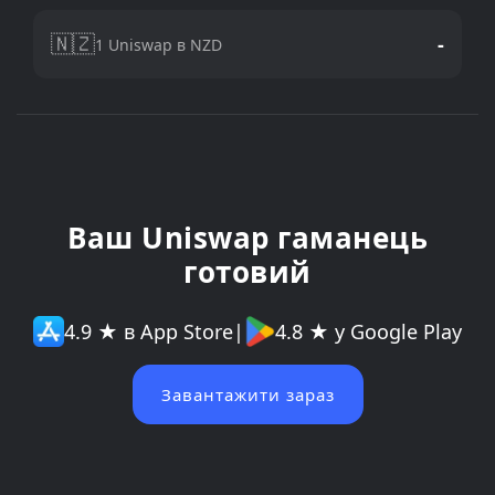
🇳🇿
-
1 Uniswap в NZD
Ваш Uniswap гаманець
готовий
4.9 ★ в App Store
|
4.8 ★ у Google Play
Завантажити зараз