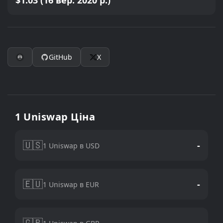
$1.03 (16 вер. 2020 р.)
GitHub
X
1 Uniswap Ціна
🇺🇸
-
1 Uniswap в USD
🇪🇺
-
1 Uniswap в EUR
🇬🇧
-