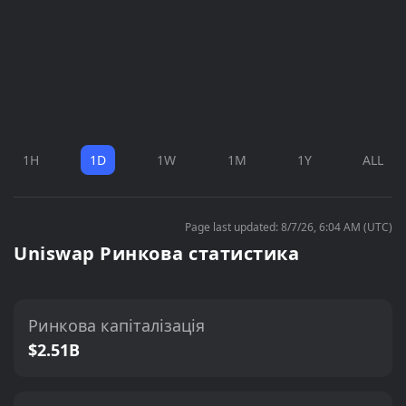
1H
1D
1W
1M
1Y
ALL
Page last updated: 8/7/26, 6:04 AM (UTC)
Uniswap Ринкова статистика
Ринкова капіталізація
$2.51B