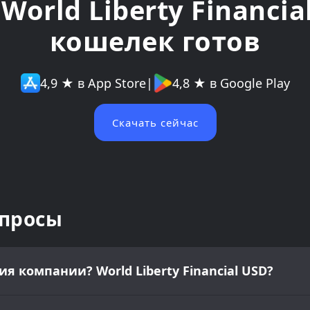
World Liberty Financia
кошелек готов
4,9 ★ в App Store
|
4,8 ★ в Google Play
Скачать сейчас
опросы
 компании? World Liberty Financial USD?