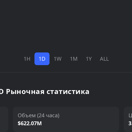
1H
1D
1W
1M
1Y
ALL
USD Рыночная статистика
Объем (24 часа)
Ц
$622.07M
3