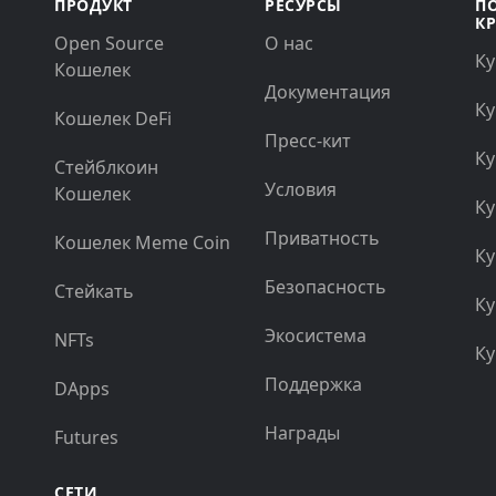
ПРОДУКТ
РЕСУРСЫ
П
К
Open Source
О нас
Ку
Кошелек
Документация
Ку
Кошелек DeFi
Пресс-кит
Ку
Стейблкоин
Условия
Кошелек
Ку
Приватность
Кошелек Meme Coin
Ку
Безопасность
Стейкать
Ку
Экосистема
NFTs
Ку
Поддержка
DApps
Награды
Futures
СЕТИ