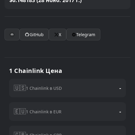
$0.148183 (28 нояб. 2017 г.)
GitHub
X
Telegram
1 Chainlink Цена
🇺🇸
-
1 Chainlink в USD
🇪🇺
-
1 Chainlink в EUR
🇬🇧
-