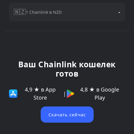
🇳🇿
-
1 Chainlink в NZD
Ваш Chainlink кошелек
готов
4,9 ★ в App
4,8 ★ в Google
|
Store
Play
Скачать сейчас