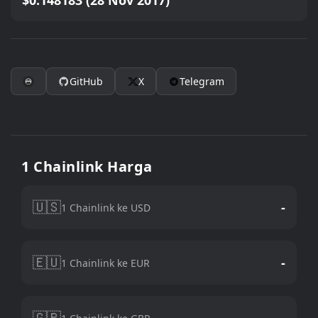
$0.148183 (28 Nov 2017)
GitHub
X
Telegram
1 Chainlink Harga
🇺🇸
-
1 Chainlink ke USD
🇪🇺
-
1 Chainlink ke EUR
🇬🇧
-