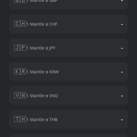
1 Mantle в GBP
🇨🇭
-
1 Mantle в CHF
🇯🇵
-
1 Mantle в JPY
🇰🇷
-
1 Mantle в KRW
🇻🇳
-
1 Mantle в VND
🇹🇭
-
1 Mantle в THB