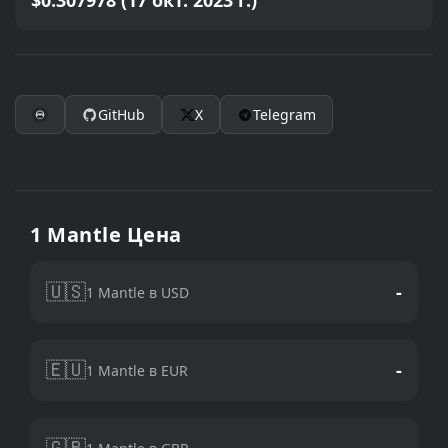
$0.307978 (17 окт. 2023 г.)
GitHub
X
Telegram
1 Mantle Цена
🇺🇸
-
1 Mantle в USD
🇪🇺
-
1 Mantle в EUR
🇬🇧
-