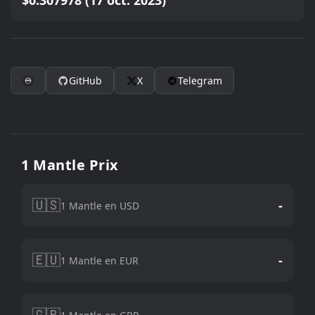
$0.307978 (17 oct. 2023)
GitHub
X
Telegram
1 Mantle Prix
🇺🇸
-
1 Mantle en USD
🇪🇺
-
1 Mantle en EUR
🇬🇧
-