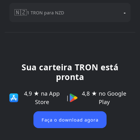
🇳🇿
-
1 TRON para NZD
Sua carteira TRON está
pronta
4,9 ★ na App
4,8 ★ no Google
|
Store
Play
Faça o download agora