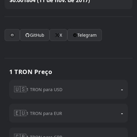
$0.001804 (11 de nov. de 2017)
GitHub
X
Telegram
1 TRON Preço
🇺🇸
-
1 TRON para USD
🇪🇺
-
1 TRON para EUR
🇬🇧
-