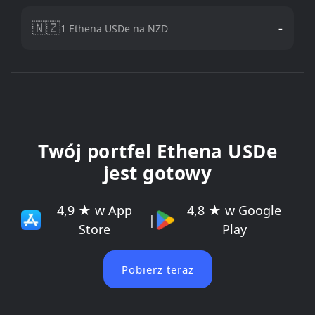
🇳🇿
-
1 Ethena USDe na NZD
Twój portfel Ethena USDe
jest gotowy
4,9 ★ w App
4,8 ★ w Google
|
Store
Play
Pobierz teraz