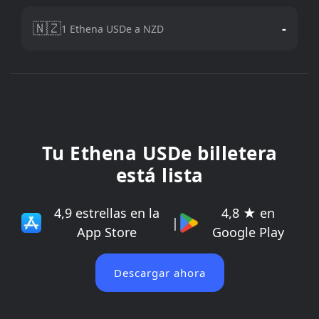
🇳🇿
-
1 Ethena USDe a NZD
Tu Ethena USDe billetera
está lista
4,9 estrellas en la
4,8 ★ en
|
App Store
Google Play
Descargar ahora