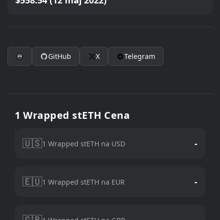
$558.54 (12 maj 2022)
GitHub
X
Telegram
1 Wrapped stETH Cena
🇺🇸
-
1 Wrapped stETH na USD
🇪🇺
-
1 Wrapped stETH na EUR
🇬🇧
-