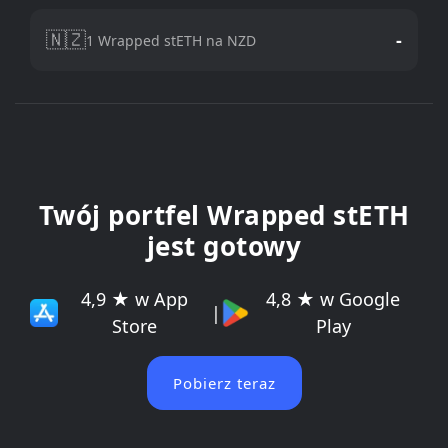
🇳🇿
-
1 Wrapped stETH na NZD
Twój portfel Wrapped stETH
jest gotowy
4,9 ★ w App
4,8 ★ w Google
|
Store
Play
Pobierz teraz