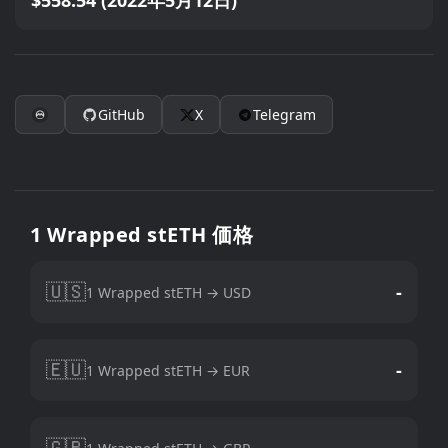
$558.54 (2022年5月12日)
GitHub
X
Telegram
1 Wrapped stETH 価格
🇺🇸
-
1 Wrapped stETH → USD
🇪🇺
-
1 Wrapped stETH → EUR
🇬🇧
-