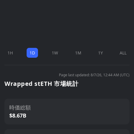
1H
1D
1W
1M
1Y
ALL
Page last updated: 8/7/26, 12:44 AM (UTC)
Wrapped stETH 市場統計
時価総額
$8.67B