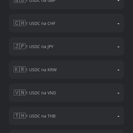
1 USDC na GBP
🇨🇭
-
1 USDC na CHF
🇯🇵
-
1 USDC na JPY
🇰🇷
-
1 USDC na KRW
🇻🇳
-
1 USDC na VND
🇹🇭
-
1 USDC na THB