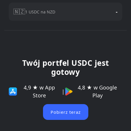
🇳🇿
-
1 USDC na NZD
Twój portfel USDC jest
gotowy
4,9 ★ w App
4,8 ★ w Google
|
Store
Play
Pobierz teraz