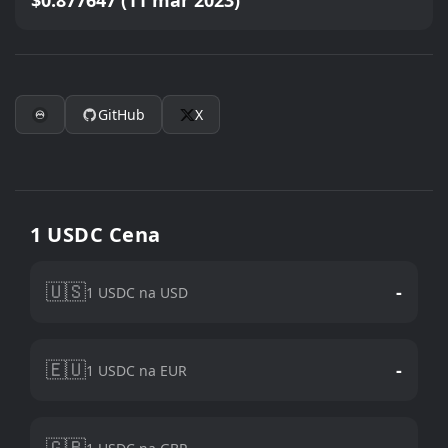
$0.877647 (11 mar 2023)
GitHub
X
1 USDC Cena
🇺🇸
-
1 USDC na USD
🇪🇺
-
1 USDC na EUR
🇬🇧
-