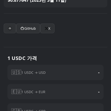
$0.877647 (2023년 3월 11일)
GitHub
X
1 USDC 가격
🇺🇸
-
1 USDC → USD
🇪🇺
-
1 USDC → EUR
🇬🇧
-