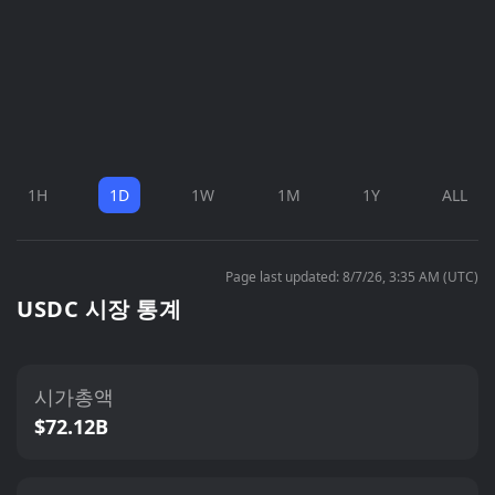
1H
1D
1W
1M
1Y
ALL
Page last updated: 8/7/26, 3:35 AM (UTC)
USDC 시장 통계
시가총액
$72.12B