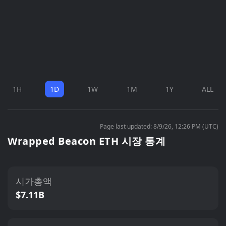
1H
1D
1W
1M
1Y
ALL
Page last updated: 8/9/26, 12:26 PM (UTC)
Wrapped Beacon ETH 시장 통계
시가총액
$7.11B