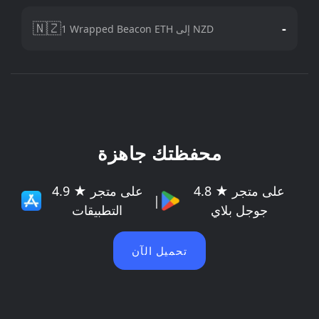
🇳🇿
-
1 Wrapped Beacon ETH إلى NZD
محفظتك جاهزة
4.8 ★ على متجر
4.9 ★ على متجر
|
جوجل بلاي
التطبيقات
تحميل الآن