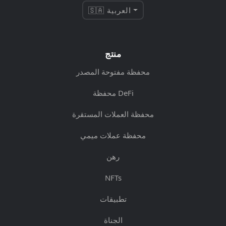
🇸🇦 العربية
منتج
محفظة مفتوحة المصدر
محفظة DeFi
محفظة العملات المستقرة
محفظة عملات ميمي
رهن
NFTs
تطبيقات
الجناة