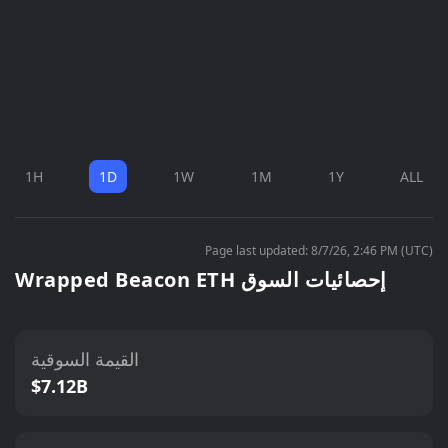
1H
1D
1W
1M
1Y
ALL
Page last updated: 8/7/26, 2:46 PM (UTC)
Wrapped Beacon ETH إحصائيات السوق
القيمة السوقية
$7.12B