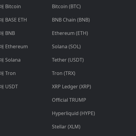
 Bitcoin
Bitcoin (BTC)
매 BASE ETH
BNB Chain (BNB)
매 BNB
Ethereum (ETH)
매 Ethereum
Solana (SOL)
매 Solana
Tether (USDT)
매 Tron
Tron (TRX)
매 USDT
XRP Ledger (XRP)
Official TRUMP
Hyperliquid (HYPE)
Stellar (XLM)