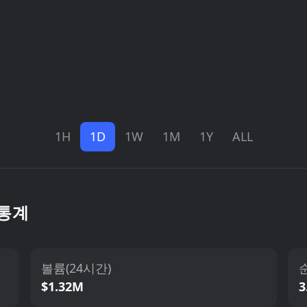
1H
1D
1W
1M
1Y
ALL
 통계
볼륨(24시간)
$1.32M
3