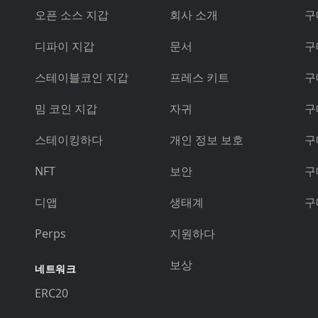
오픈 소스 지갑
회사 소개
구매
디파이 지갑
문서
구
스테이블코인 지갑
프레스 키트
구
밈 코인 지갑
자귀
구
스테이킹하다
개인 정보 보호
구
NFT
보안
구
디앱
생태계
구
Perps
지원하다
보상
네트워크
ERC20