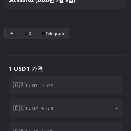
$0.988762 (2026년 7월 9일)
X
Telegram
1 USD1 가격
🇺🇸
-
1 USD1 → USD
🇪🇺
-
1 USD1 → EUR
🇬🇧
-