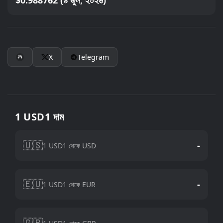
$0.988762 (৯ জুল, ২০২৬)
X
Telegram
1 USD1 দাম
🇺🇸
-
1 USD1 থেকে USD
🇪🇺
-
1 USD1 থেকে EUR
🇬🇧
-