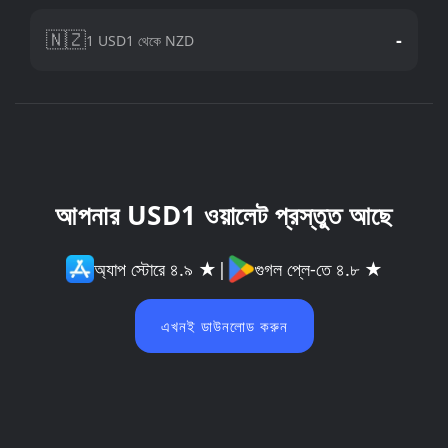
🇳🇿
-
1 USD1 থেকে NZD
আপনার USD1 ওয়ালেট প্রস্তুত আছে
অ্যাপ স্টোরে ৪.৯ ★
|
গুগল প্লে-তে ৪.৮ ★
এখনই ডাউনলোড করুন