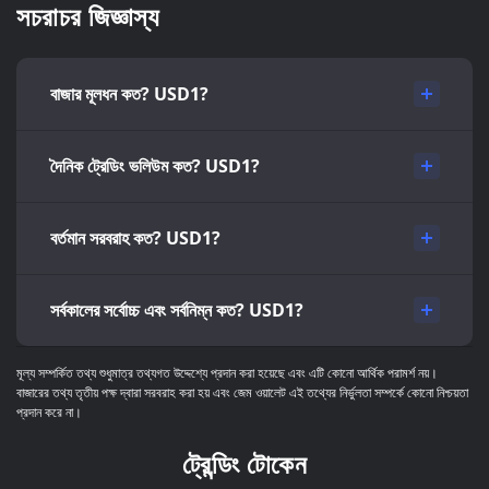
সচরাচর জিজ্ঞাস্য
বাজার মূলধন কত? USD1?
দৈনিক ট্রেডিং ভলিউম কত? USD1?
বর্তমান সরবরাহ কত? USD1?
সর্বকালের সর্বোচ্চ এবং সর্বনিম্ন কত? USD1?
মূল্য সম্পর্কিত তথ্য শুধুমাত্র তথ্যগত উদ্দেশ্যে প্রদান করা হয়েছে এবং এটি কোনো আর্থিক পরামর্শ নয়।
বাজারের তথ্য তৃতীয় পক্ষ দ্বারা সরবরাহ করা হয় এবং জেম ওয়ালেট এই তথ্যের নির্ভুলতা সম্পর্কে কোনো নিশ্চয়তা
প্রদান করে না।
ট্রেন্ডিং টোকেন