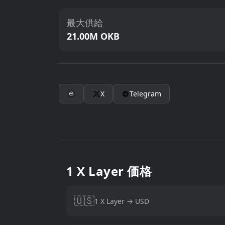
最大供給
21.00M OKB
X
Telegram
1 X Layer 価格
🇺🇸
1 X Layer → USD