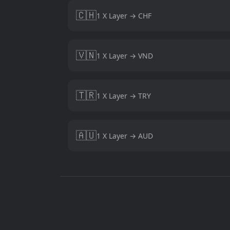
🇨🇭
1 X Layer → CHF
🇻🇳
1 X Layer → VND
🇹🇷
1 X Layer → TRY
🇦🇺
1 X Layer → AUD