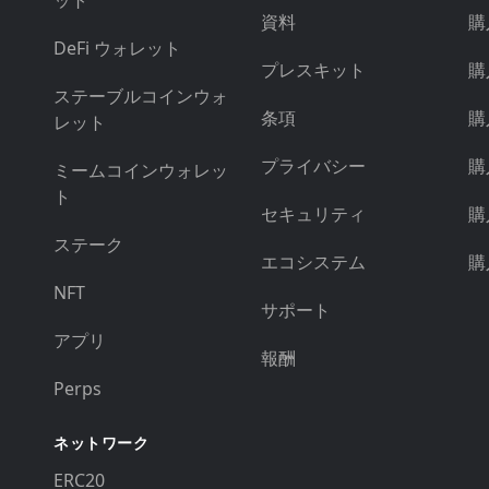
ット
資料
購
DeFi ウォレット
プレスキット
購
ステーブルコインウォ
条項
購
レット
プライバシー
購
ミームコインウォレッ
ト
セキュリティ
購
ステーク
エコシステム
購
NFT
サポート
アプリ
報酬
Perps
ネットワーク
ERC20