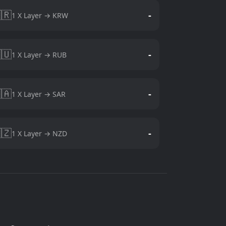
🇷
-
1 X Layer → KRW
🇺
-
1 X Layer → RUB
🇦
-
1 X Layer → SAR
🇿
-
1 X Layer → NZD