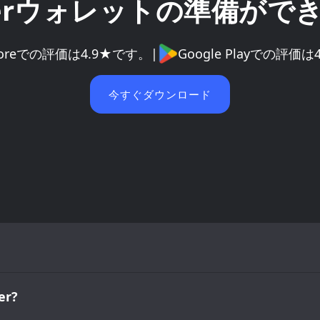
ayerウォレットの準備がで
Storeでの評価は4.9★です。
|
Google Playでの評価
今すぐダウンロード
r?