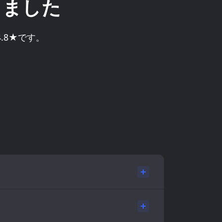
きました
は4.8★です。