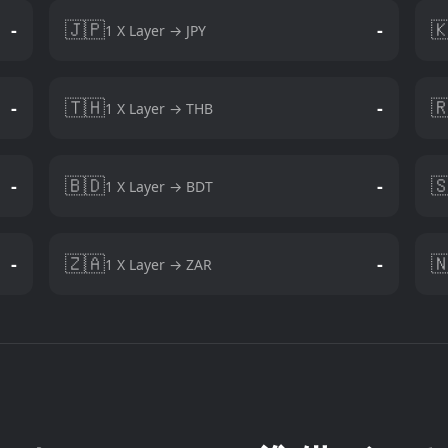
🇯🇵

-
-
1 X Layer → JPY
🇹🇭

-
-
1 X Layer → THB
🇧🇩

-
-
1 X Layer → BDT
🇿🇦

-
-
1 X Layer → ZAR