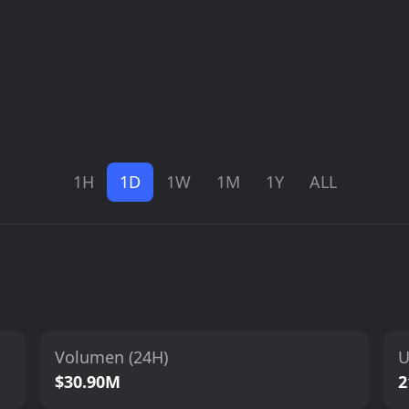
1H
1D
1W
1M
1Y
ALL
Volumen (24H)
U
$30.90M
2