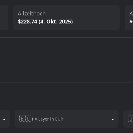
Allzeithoch
A
$228.74 (4. Okt. 2025)
$
🇪🇺

-
-
1 X Layer in EUR