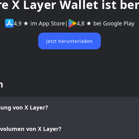
re X Layer Wallet ist ber
4,9 ★ im App Store
|
4,8 ★ bei Google Play
Jetzt herunterladen
n
erung von X Layer?
lsvolumen von X Layer?