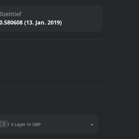
llzeittief
0.580608 (13. Jan. 2019)
🇧
-
1 X Layer in GBP