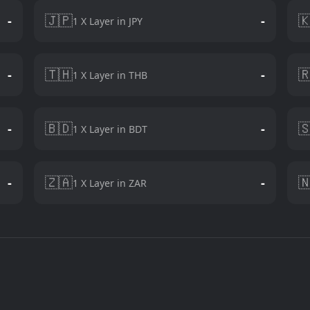
🇯🇵

-
-
1 X Layer in JPY
🇹🇭

-
-
1 X Layer in THB
🇧🇩

-
-
1 X Layer in BDT
🇿🇦

-
-
1 X Layer in ZAR