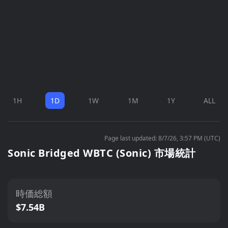
1H
1D
1W
1M
1Y
ALL
Page last updated: 8/7/26, 3:57 PM (UTC)
Sonic Bridged WBTC (Sonic) 市場統計
時価総額
$7.54B