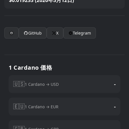
$0.019253 (2020年3月12日)
GitHub
X
Telegram
1 Cardano 価格
🇺🇸
-
1 Cardano → USD
🇪🇺
-
1 Cardano → EUR
🇬🇧
-