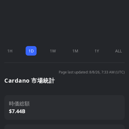
1H
1D
1W
1M
1Y
ALL
Page last updated: 8/8/26, 7:33 AM (UTC)
Cardano 市場統計
時価総額
$7.44B