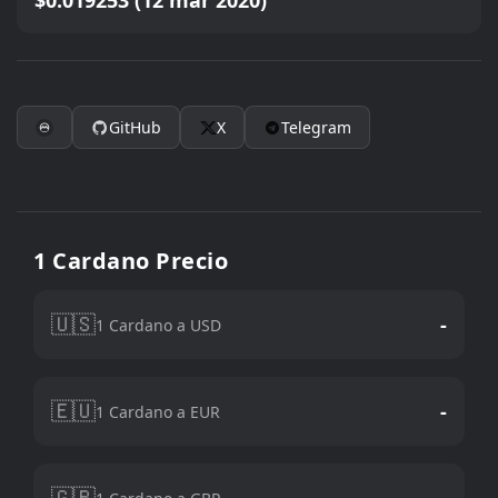
$0.019253 (12 mar 2020)
GitHub
X
Telegram
1 Cardano Precio
🇺🇸
-
1 Cardano a USD
🇪🇺
-
1 Cardano a EUR
🇬🇧
-