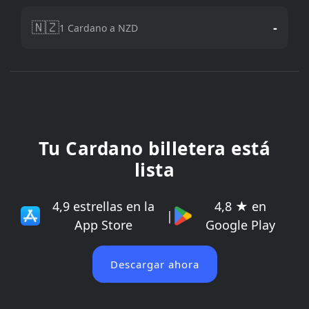
🇳🇿
-
1 Cardano a NZD
Tu Cardano billetera está
lista
4,9 estrellas en la
4,8 ★ en
|
App Store
Google Play
Descargar ahora