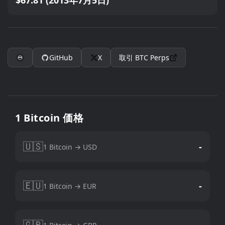
$67.81 (2013年7月5日)
GitHub
X
取引
BTC
Perps
1 Bitcoin 価格
🇺🇸
-
1 Bitcoin → USD
🇪🇺
-
1 Bitcoin → EUR
🇬🇧
-