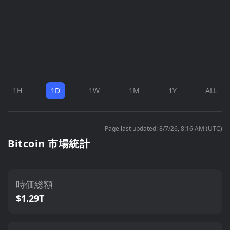
1H
1D
1W
1M
1Y
ALL
Page last updated: 8/7/26, 8:16 AM (UTC)
Bitcoin 市場統計
時価総額
$1.29T