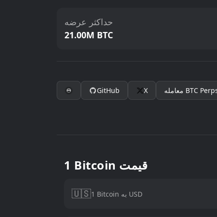
حداکثر عرضه
21.00M BTC
Perp
BTC
معامله
X
GitHub
1 Bitcoin قیمت
🇺🇸
1 Bitcoin به USD