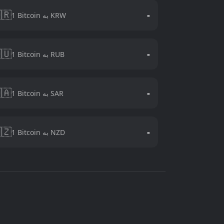
🇷
-
1 Bitcoin به KRW
🇺
-
1 Bitcoin به RUB
🇦
-
1 Bitcoin به SAR
🇿
-
1 Bitcoin به NZD