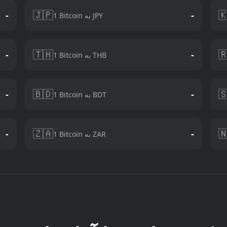
🇯🇵

-
-
1 Bitcoin به JPY
🇹🇭

-
-
1 Bitcoin به THB
🇧🇩

-
-
1 Bitcoin به BDT
🇿🇦

-
-
1 Bitcoin به ZAR