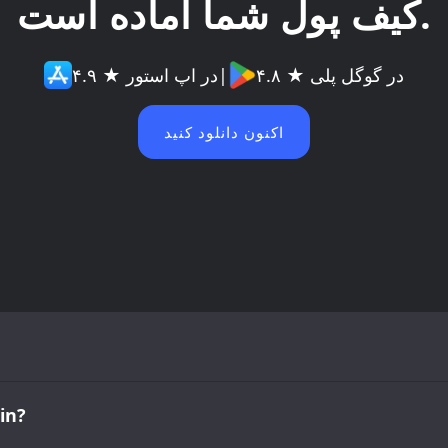
کیف پول شما آماده است.
۴.۸ ★ در گوگل پلی
|
۴.۹ ★ در اپ استور
اکنون دانلود کنید
حجم معاملات ر