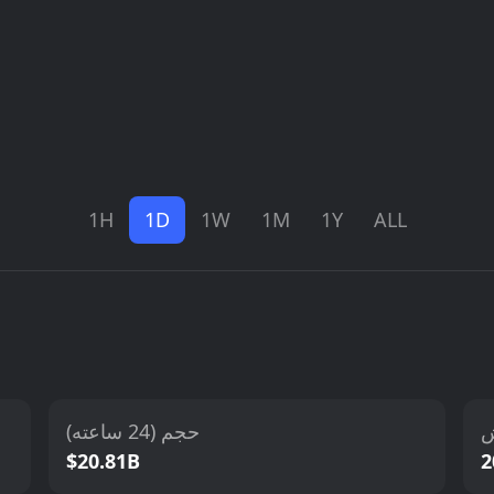
1H
1D
1W
1M
1Y
ALL
ش
حجم (24 ساعته)
$20.81B
2