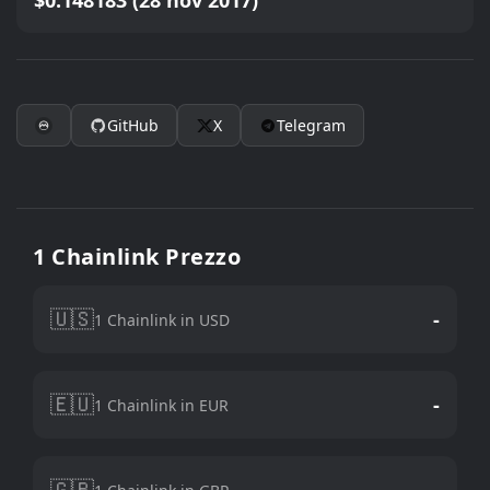
$0.148183 (28 nov 2017)
GitHub
X
Telegram
1 Chainlink Prezzo
🇺🇸
-
1 Chainlink in USD
🇪🇺
-
1 Chainlink in EUR
🇬🇧
-