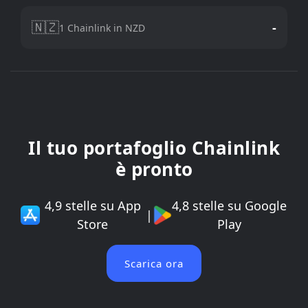
🇳🇿
-
1 Chainlink in NZD
Il tuo portafoglio Chainlink
è pronto
4,9 stelle su App
4,8 stelle su Google
|
Store
Play
Scarica ora