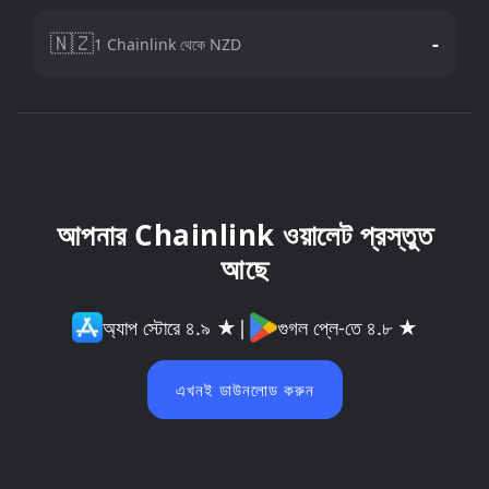
🇳🇿
-
1 Chainlink থেকে NZD
আপনার Chainlink ওয়ালেট প্রস্তুত
আছে
অ্যাপ স্টোরে ৪.৯ ★
|
গুগল প্লে-তে ৪.৮ ★
এখনই ডাউনলোড করুন