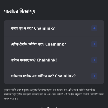
সচরাচর জিজ্ঞাস্য
বাজার মূলধন কত? Chainlink?
দৈনিক ট্রেডিং ভলিউম কত? Chainlink?
বর্তমান সরবরাহ কত? Chainlink?
সর্বকালের সর্বোচ্চ এবং সর্বনিম্ন কত? Chainlink?
মূল্য সম্পর্কিত তথ্য শুধুমাত্র তথ্যগত উদ্দেশ্যে প্রদান করা হয়েছে এবং এটি কোনো আর্থিক পরামর্শ নয়।
বাজারের তথ্য তৃতীয় পক্ষ দ্বারা সরবরাহ করা হয় এবং জেম ওয়ালেট এই তথ্যের নির্ভুলতা সম্পর্কে কোনো নিশ্চয়তা
প্রদান করে না।