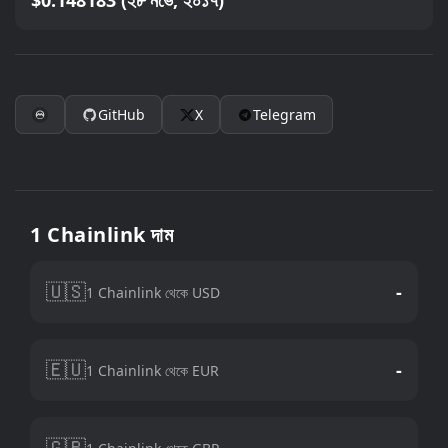
$0.148183 (২৮ নভে, ২০১৭)
GitHub
X
Telegram
1 Chainlink দাম
🇺🇸
-
1 Chainlink থেকে USD
🇪🇺
-
1 Chainlink থেকে EUR
🇬🇧
-