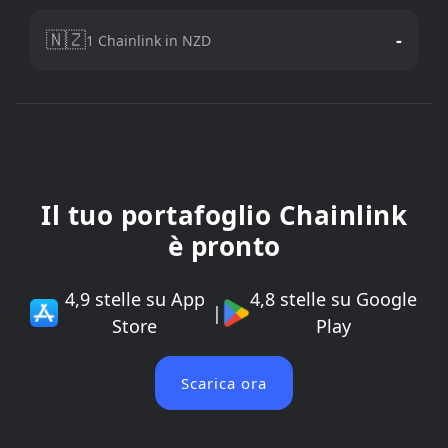
🇳🇿
-
1 Chainlink in NZD
Il tuo portafoglio Chainlink
è pronto
4,9 stelle su App
4,8 stelle su Google
|
Store
Play
Scarica ora