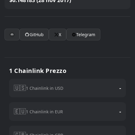
$0.148183 (28 nov 2017)
GitHub
X
Telegram
1 Chainlink Prezzo
🇺🇸
-
1 Chainlink in USD
🇪🇺
-
1 Chainlink in EUR
🇬🇧
-