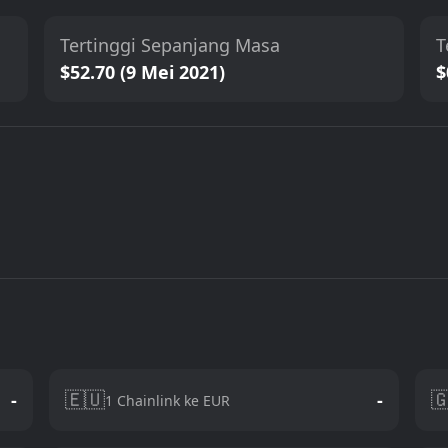
Tertinggi Sepanjang Masa
T
$52.70 (9 Mei 2021)
$
🇪🇺

-
-
1 Chainlink ke EUR