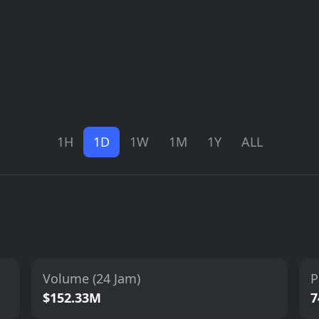
1H
1D
1W
1M
1Y
ALL
Volume (24 Jam)
P
$152.33M
7