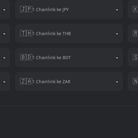
🇯🇵

-
-
1 Chainlink ke JPY
🇹🇭

-
-
1 Chainlink ke THB
🇧🇩

-
-
1 Chainlink ke BDT
🇿🇦

-
-
1 Chainlink ke ZAR