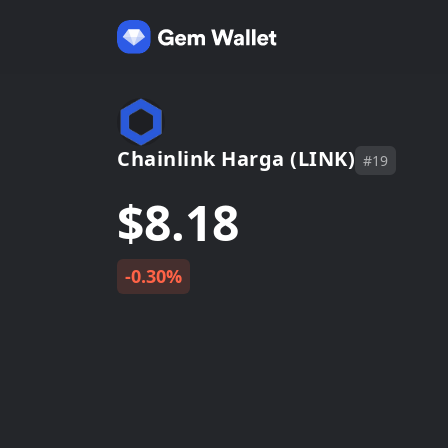
Chainlink Harga (LINK)
#19
$8.18
-0.30%