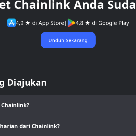
t Chainlink Anda Suda
4,9 ★ di App Store
|
4,8 ★ di Google Play
Unduh Sekarang
g Diajukan
 Chainlink?
arian dari Chainlink?