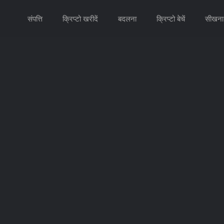
संपत्ति
क्रिप्टो खरीदें
बदलना
क्रिप्टो बेचें
सीखना