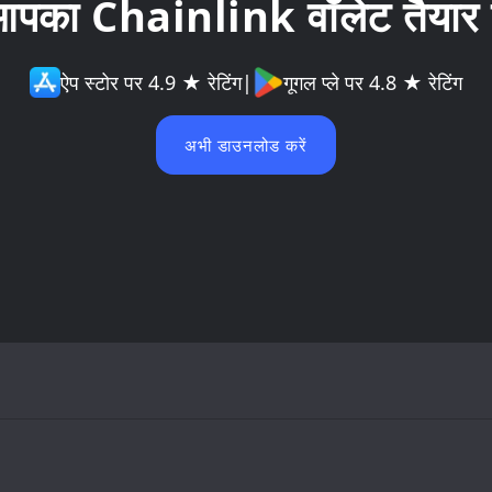
पका Chainlink वॉलेट तैयार 
ऐप स्टोर पर 4.9 ★ रेटिंग
|
गूगल प्ले पर 4.8 ★ रेटिंग
अभी डाउनलोड करें