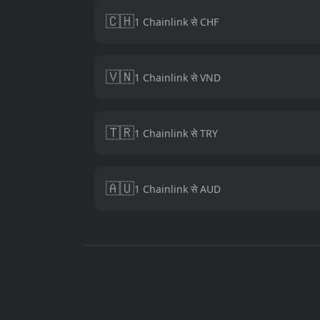
🇨🇭
1 Chainlink से CHF
🇻🇳
1 Chainlink से VND
🇹🇷
1 Chainlink से TRY
🇦🇺
1 Chainlink से AUD