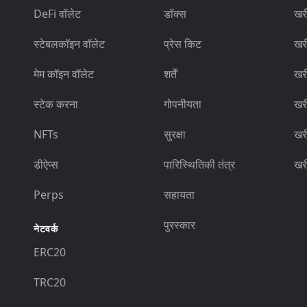
DeFi वॉलेट
डॉक्स
खर
स्टेबलकॉइन वॉलेट
प्रेस किट
खर
मेम कॉइन वॉलेट
शर्तें
खर
स्टेक करना
गोपनीयता
खर
NFTs
सुरक्षा
खर
डीऐप्स
पारिस्थितिकी तंत्र
खर
Perps
सहायता
पुरस्कार
नेटवर्क
ERC20
TRC20