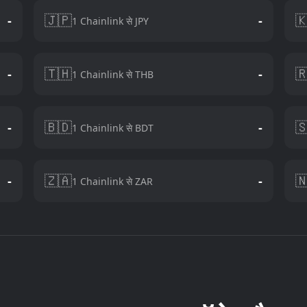
🇯🇵

-
-
1 Chainlink से JPY
🇹🇭

-
-
1 Chainlink से THB
🇧🇩

-
-
1 Chainlink से BDT
🇿🇦

-
-
1 Chainlink से ZAR