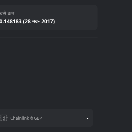
बसे कम
0.148183 (28 नव॰ 2017)
🇧
-
1 Chainlink से GBP