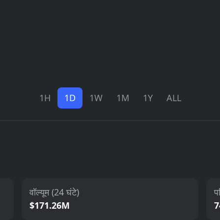
1H
1D
1W
1M
1Y
ALL
वॉल्यूम (24 घंटे)
पर
$171.26M
7