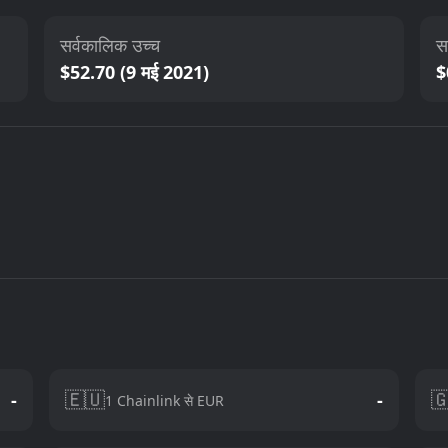
सर्वकालिक उच्च
स
$52.70 (9 मई 2021)
$
🇪🇺

-
-
1 Chainlink से EUR