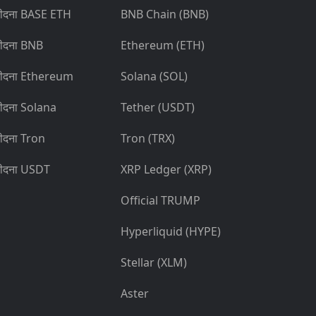
ीदना BASE ETH
BNB Chain (BNB)
ीदना BNB
Ethereum (ETH)
ीदना Ethereum
Solana (SOL)
ीदना Solana
Tether (USDT)
ीदना Tron
Tron (TRX)
ीदना USDT
XRP Ledger (XRP)
Official TRUMP
Hyperliquid (HYPE)
Stellar (XLM)
Aster