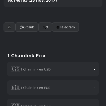
$0.148183 (28 nov. 2017)
GitHub
X
Telegram
1 Chainlink Prix
🇺🇸
-
1 Chainlink en USD
🇪🇺
-
1 Chainlink en EUR
🇬🇧
-