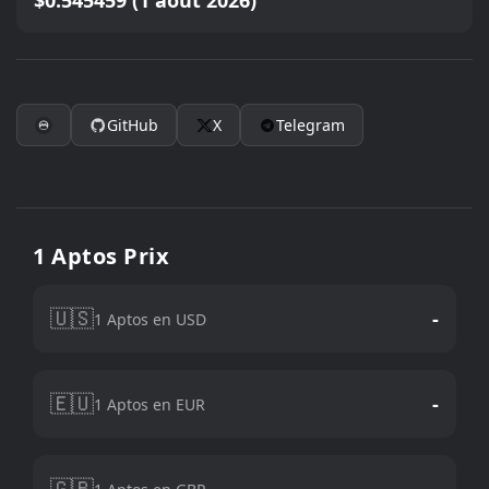
$0.545459 (1 août 2026)
GitHub
X
Telegram
1 Aptos Prix
🇺🇸
-
1 Aptos en USD
🇪🇺
-
1 Aptos en EUR
🇬🇧
-