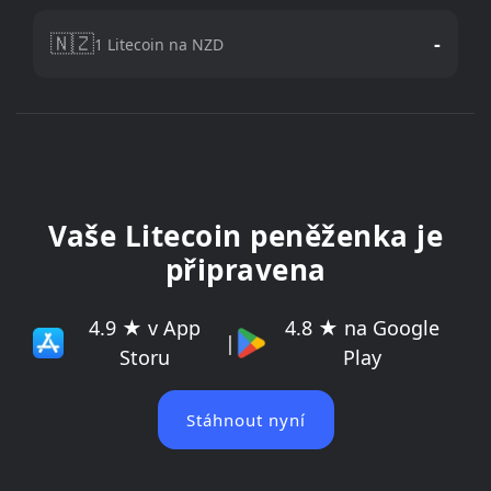
🇳🇿
-
1 Litecoin na NZD
Vaše Litecoin peněženka je
připravena
4.9 ★ v App
4.8 ★ na Google
|
Storu
Play
Stáhnout nyní