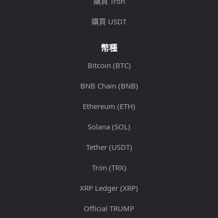
購買 Tron
購買 USDT
幣種
Bitcoin (BTC)
BNB Chain (BNB)
Ethereum (ETH)
Solana (SOL)
Tether (USDT)
Tron (TRX)
XRP Ledger (XRP)
Official TRUMP