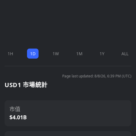
1H
1D
1W
1M
1Y
ALL
Page last updated: 8/8/26, 6:39 PM (UTC)
USD1 市場統計
市值
$4.01B