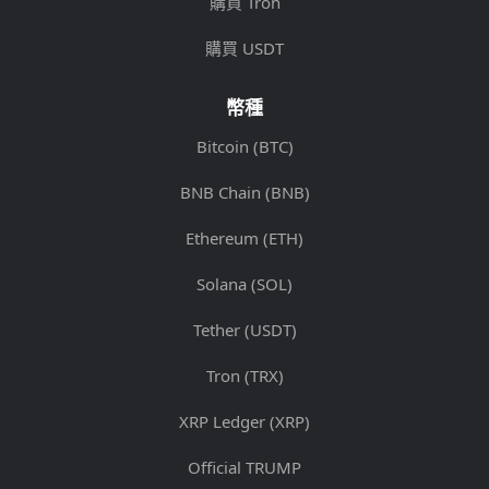
購買 Tron
購買 USDT
幣種
Bitcoin (BTC)
BNB Chain (BNB)
Ethereum (ETH)
Solana (SOL)
Tether (USDT)
Tron (TRX)
XRP Ledger (XRP)
Official TRUMP