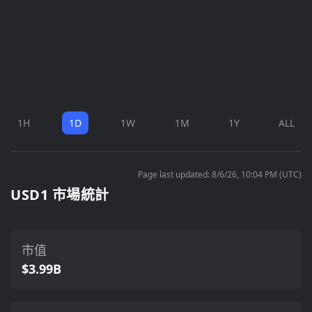
1H
1D
1W
1M
1Y
ALL
Page last updated: 8/6/26, 10:04 PM (UTC)
USD1 市場統計
市值
$3.99B