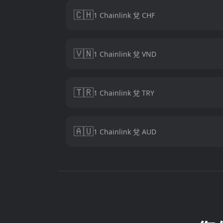
🇨🇭
1 Chainlink 兌 CHF
🇻🇳
1 Chainlink 兌 VND
🇹🇷
1 Chainlink 兌 TRY
🇦🇺
1 Chainlink 兌 AUD