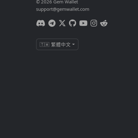
© 2026 Gem Wallet
support@gemwallet.com
🇹🇼 繁體中文