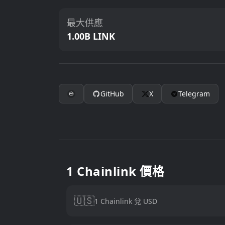
最大供應
1.00B LINK
GitHub
X
Telegram
1 Chainlink 價格
🇺🇸
1 Chainlink 兌 USD