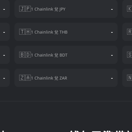
🇯🇵

-
-
1 Chainlink 兌 JPY
🇹🇭

-
-
1 Chainlink 兌 THB
🇧🇩

-
-
1 Chainlink 兌 BDT
🇿🇦

-
-
1 Chainlink 兌 ZAR