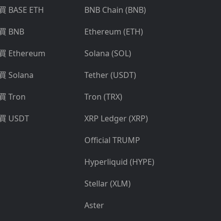
買 BASE ETH
BNB Chain (BNB)
買 BNB
Ethereum (ETH)
買 Ethereum
Solana (SOL)
買 Solana
Tether (USDT)
買 Tron
Tron (TRX)
買 USDT
XRP Ledger (XRP)
Official TRUMP
Hyperliquid (HYPE)
Stellar (XLM)
Aster