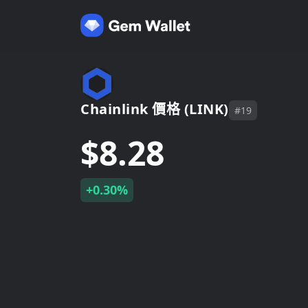
Chainlink 價格 (LINK)
#19
$8.28
+0.30%