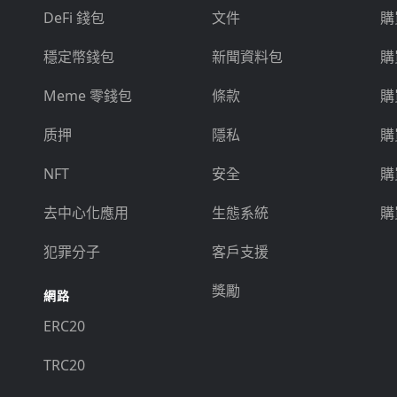
DeFi 錢包
文件
購
穩定幣錢包
新聞資料包
購
Meme 零錢包
條款
購
质押
隱私
購
NFT
安全
購
去中心化應用
生態系統
購
犯罪分子
客戶支援
獎勵
網路
ERC20
TRC20