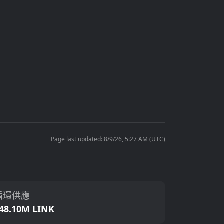
Page last updated: 8/9/26, 5:27 AM (UTC)
循環供應
48.10M LINK