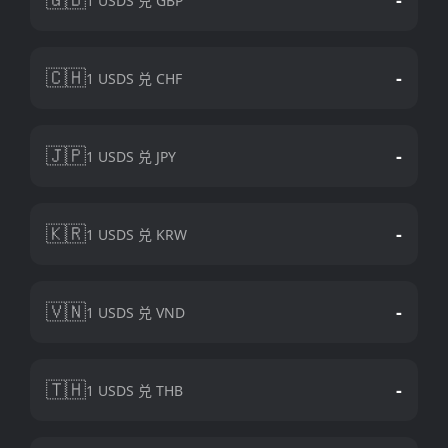
1 USDS 兑 GBP
🇨🇭
-
1 USDS 兑 CHF
🇯🇵
-
1 USDS 兑 JPY
🇰🇷
-
1 USDS 兑 KRW
🇻🇳
-
1 USDS 兑 VND
🇹🇭
-
1 USDS 兑 THB