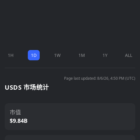
1H
1D
1W
1M
1Y
ALL
Page last updated: 8/6/26, 4:50 PM (UTC)
USDS 市场统计
市值
$9.84B