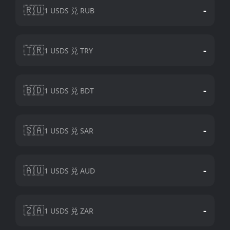
🇷🇺
-
1 USDS 兑 RUB
🇹🇷
-
1 USDS 兑 TRY
🇧🇩
-
1 USDS 兑 BDT
🇸🇦
-
1 USDS 兑 SAR
🇦🇺
-
1 USDS 兑 AUD
🇿🇦
-
1 USDS 兑 ZAR