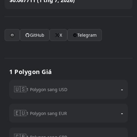
$0.067711 (1 thg 7, 2026)
GitHub
X
Telegram
1 Polygon Giá
🇺🇸
-
1 Polygon sang USD
🇪🇺
-
1 Polygon sang EUR
🇬🇧
-