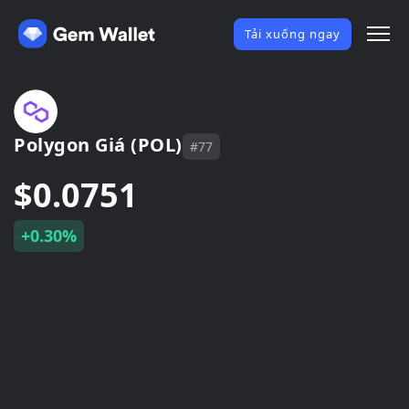
Tải xuống ngay
Polygon Giá (POL)
#77
$0.0751
+0.30%