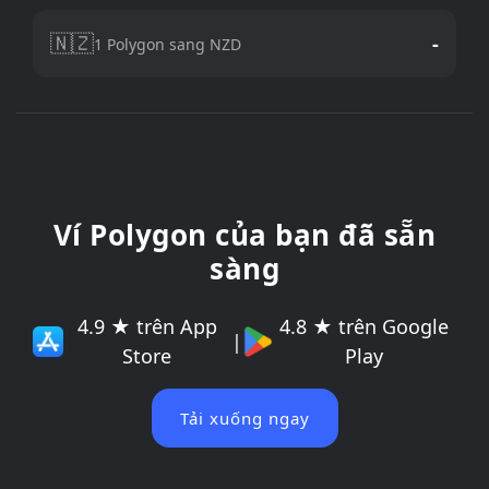
🇳🇿
-
1 Polygon sang NZD
Ví Polygon của bạn đã sẵn
sàng
4.9 ★ trên App
4.8 ★ trên Google
|
Store
Play
Tải xuống ngay