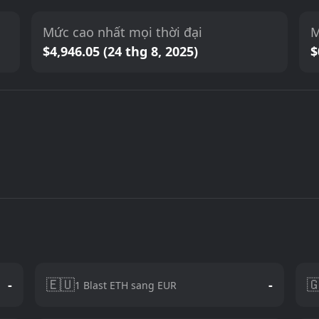
Mức cao nhất mọi thời đại
M
$4,946.05 (24 thg 8, 2025)
$
🇪🇺

-
-
1 Blast ETH sang EUR