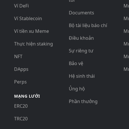
tôi
Ví DeFi
Mu
Documents
Ví Stablecoin
M
Bộ tài liệu báo chí
Ví tiền xu Meme
Mu
Điều khoản
Thực hiện staking
Mu
Sự riêng tư
NFT
Mu
Bảo vệ
DApps
M
Hệ sinh thái
Perps
Ủng hộ
MẠNG LƯỚI
Phần thưởng
ERC20
TRC20