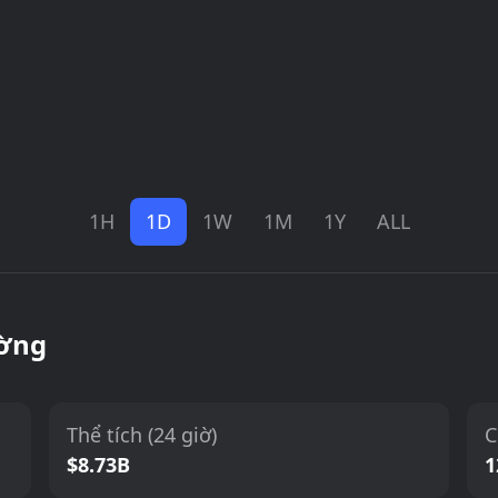
1H
1D
1W
1M
1Y
ALL
ường
Thể tích (24 giờ)
C
$8.73B
1