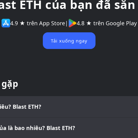
last ETH của bạn đã sẵn
4.9 ★ trên App Store
|
4.8 ★ trên Google Play
Tải xuống ngay
 gặp
iêu? Blast ETH?
ủa là bao nhiêu? Blast ETH?