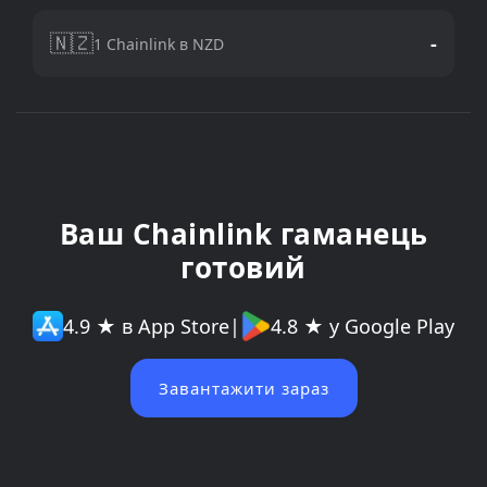
🇳🇿
-
1 Chainlink в NZD
Ваш Chainlink гаманець
готовий
4.9 ★ в App Store
|
4.8 ★ у Google Play
Завантажити зараз