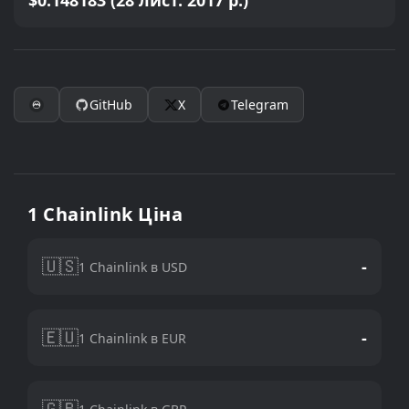
$0.148183 (28 лист. 2017 р.)
GitHub
X
Telegram
1 Chainlink Ціна
🇺🇸
-
1 Chainlink в USD
🇪🇺
-
1 Chainlink в EUR
🇬🇧
-