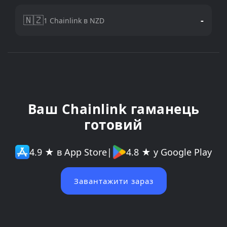
🇳🇿
-
1 Chainlink в NZD
Ваш Chainlink гаманець
готовий
4.9 ★ в App Store
|
4.8 ★ у Google Play
Завантажити зараз