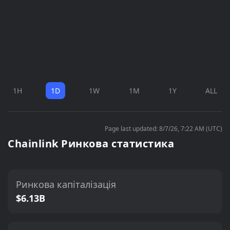
1H
1D
1W
1M
1Y
ALL
Page last updated: 8/7/26, 7:22 AM (UTC)
Chainlink Ринкова статистика
Ринкова капіталізація
$6.13B