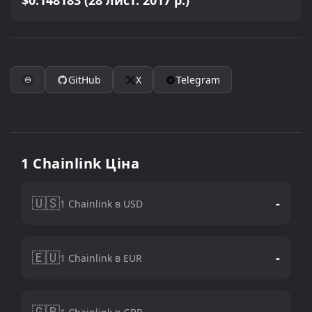
$0.148183 (28 лист. 2017 р.)
GitHub
X
Telegram
1 Chainlink Ціна
🇺🇸
-
1 Chainlink в USD
🇪🇺
-
1 Chainlink в EUR
🇬🇧
-