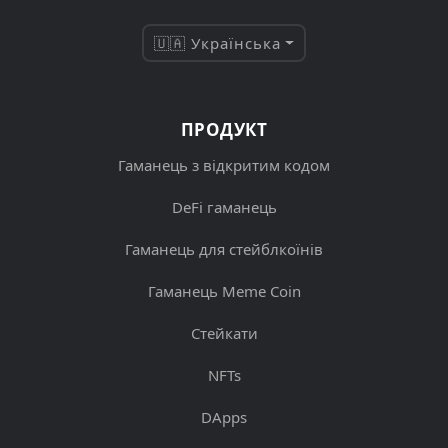
🇺🇦 Українська
ПРОДУКТ
Гаманець з відкритим кодом
DeFi гаманець
Гаманець для стейблкоїнів
Гаманець Meme Coin
Стейкати
NFTs
DApps