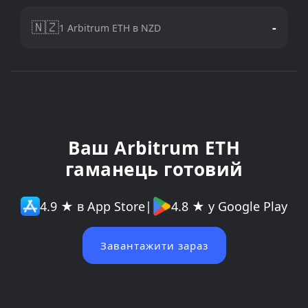
🇳🇿
-
1 Arbitrum ETH в NZD
Ваш Arbitrum ETH
гаманець готовий
4.9 ★ в App Store
|
4.8 ★ у Google Play
Завантажити зараз