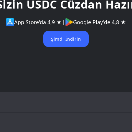
Sizin USDC Cüzdan Hazı
App Store'da 4,9 ★
|
Google Play'de 4,8 ★
Şimdi İndirin
?