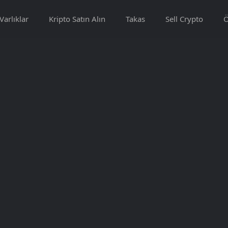
Varlıklar
Kripto Satın Alın
Takas
Sell Crypto