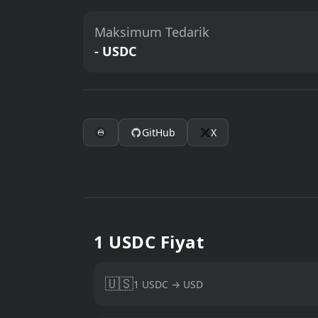
Maksimum Tedarik
- USDC
GitHub
X
1 USDC Fiyat
🇺🇸
1 USDC → USD