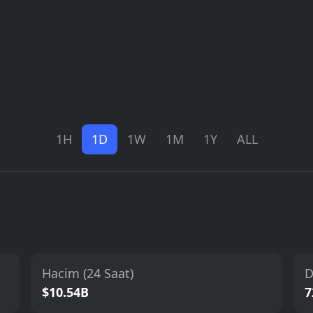
1H
1D
1W
1M
1Y
ALL
Hacim (24 Saat)
D
$10.54B
7