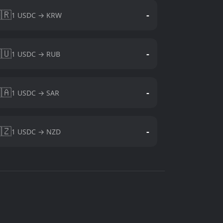
🇷
-
1 USDC → KRW
🇺
-
1 USDC → RUB
🇦
-
1 USDC → SAR
🇿
-
1 USDC → NZD