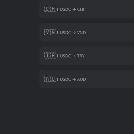
🇨🇭
1 USDC → CHF
🇻🇳
1 USDC → VND
🇹🇷
1 USDC → TRY
🇦🇺
1 USDC → AUD