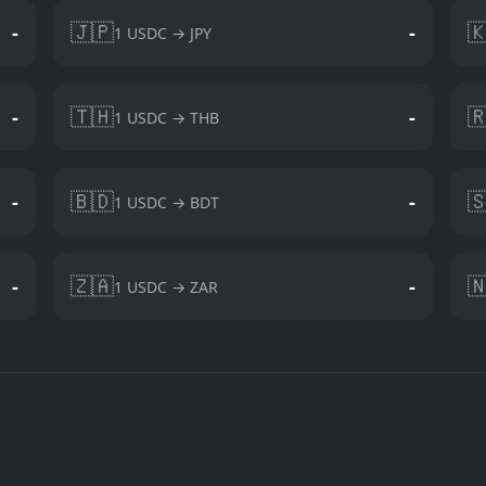
🇯🇵

-
-
1 USDC → JPY
🇹🇭

-
-
1 USDC → THB
🇧🇩

-
-
1 USDC → BDT
🇿🇦

-
-
1 USDC → ZAR