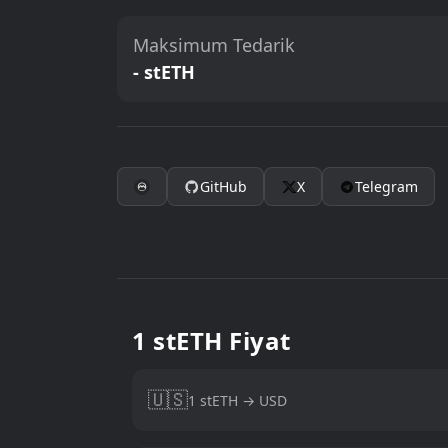
Maksimum Tedarik
- stETH
GitHub
X
Telegram
1 stETH Fiyat
🇺🇸
1 stETH → USD