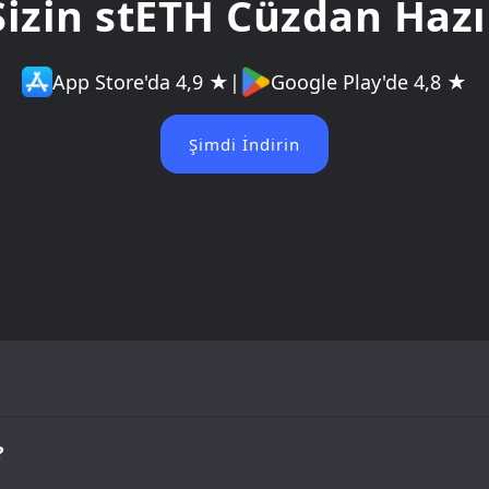
Sizin stETH Cüzdan Hazı
App Store'da 4,9 ★
|
Google Play'de 4,8 ★
Şimdi İndirin
?