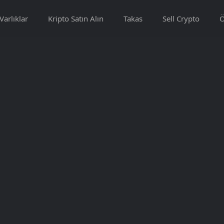
Varlıklar
Kripto Satın Alın
Takas
Sell Crypto