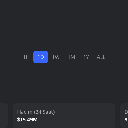
1H
1D
1W
1M
1Y
ALL
Hacim (24 Saat)
D
$15.49M
9