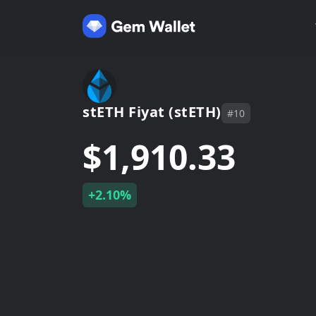
stETH Fiyat (stETH)
#10
$1,910.33
+2.10%