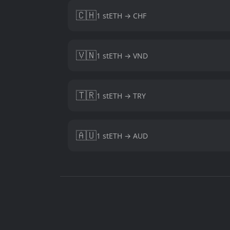
🇨🇭
1 stETH → CHF
🇻🇳
1 stETH → VND
🇹🇷
1 stETH → TRY
🇦🇺
1 stETH → AUD