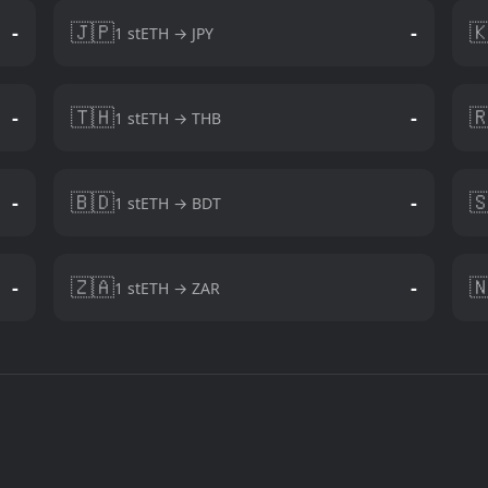
🇯🇵

-
-
1 stETH → JPY
🇹🇭

-
-
1 stETH → THB
🇧🇩

-
-
1 stETH → BDT
🇿🇦

-
-
1 stETH → ZAR