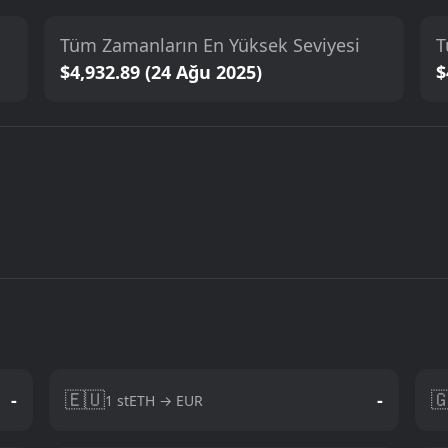
Tüm Zamanların En Yüksek Seviyesi
T
$4,932.89 (24 Ağu 2025)
$
🇪🇺

-
-
1 stETH → EUR